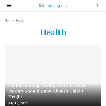
Home
»
Health
Health
Health
Understanding Healthy Growth: What
Parents Should Know About a Child’s
Height
July 13, 2026