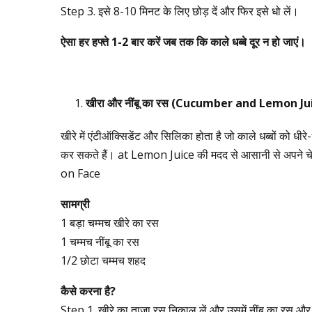
Step 3. इसे 8-10 मिनट के लिए छोड़ दें और फिर इसे धो लें।
ऐसा
हर
हफ्ते
1-2
बार
करें
जब
तक
कि
काले
धब्बे
दूर
न
हो
जाएं।
खीरा
और
नींबू
का
रस
(Cucumber and Lemon Ju
खीरे में एंटीऑक्सिडेंट और सिलिका होता है जो काले धब्बों को धी
कर सकते हैं। at Lemon Juice की मदद से आसानी से अपने चे
on Face
सामग्री
1 बड़ा चम्मच खीरे का रस
1 चम्मच नींबू का रस
1/2 छोटा चम्मच शहद
कैसे
करना
है
?
Step 1. खीरे का ताजा रस निकाल लें और उसमें नींबू का रस और