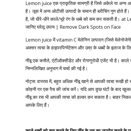
Lemon juice एक प्राकृतिक सामग्री है जिसे अकेले या अन्य अव
है। जूस में अन्य ओटीसी उत्पादों के समान ही ब्लीचिंग गुण होते है
है, जो धीरे-धीरे काले/भूरे रंग के धब्बे को कम कर सकती है। at
जानिए घरेलू उपाय | Remove Dark Spots on Face
Lemon juice में vitamin C मेलेनिन उत्पादन (जिसे मेलेनोजे
अक्सर त्वचा के हाइपरपिग्मेंटेशन और उम्र के धब्बों के इलाज के ल
नींबू एक कसैले, एंटीऑक्सीडेंट और रोगाणुरोधी एजेंट भी है। काले ध
निम्नलिखित अनुभाग में चर्चा की गई है।
नोट्स: वास्तव में, बहुत अधिक नींबू खाने से आपकी त्वचा रूखी ह
कोहनी पर एक पैच की जांच करें। यदि आप कुछ घंटों के बाद खुजली 
नींबू का रस भी आपकी त्वचा को हल्का कर सकता है। बाहर निकलने
आपके लिए हैं।
काले
धब्बों
को
कम
करने
के
लिए
नींबू
के
रस
का
उपयोग
करने
के
प