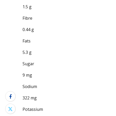
1.5 g
Fibre
0.44 g
Fats
5.3 g
Sugar
9 mg
Sodium
322 mg
Potassium